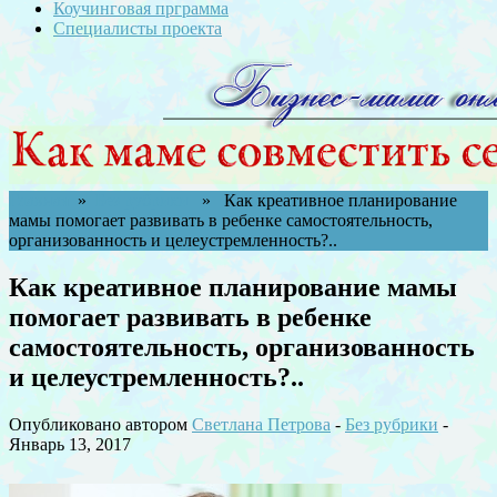
Коучинговая прграмма
Специалисты проекта
Главная
»
Без рубрики
» Как креативное планирование
мамы помогает развивать в ребенке самостоятельность,
организованность и целеустремленность?..
Как креативное планирование мамы
помогает развивать в ребенке
самостоятельность, организованность
и целеустремленность?..
Опубликовано автором
Светлана Петрова
-
Без рубрики
-
Январь 13, 2017