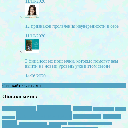
11/10/2020
12 признаков проявления неуверенности в себе
11/10/2020
3 финансовые привычки, которые помогут вам
выйти на новый уровень уже в этом сезоне!
14/06/2020
Оставайтесь с нами:
Облако меток
время для себя
2 ребенка в семье
география
детская зарядка
детская
достижение цели
женственность
здоровый
ревность
ребенок
игры с двумя детьми
игры с папой
игры с подручными средствами