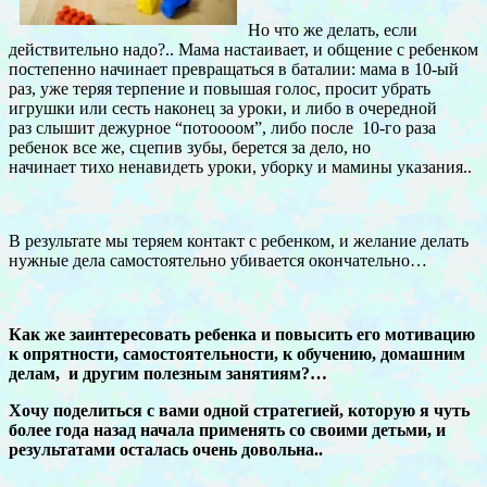
Но что же делать, если
действительно надо?.. Мама настаивает, и общение с ребенком
постепенно начинает превращаться в баталии: мама в 10-ый
раз, уже теряя терпение и повышая голос, просит убрать
игрушки или сесть наконец за уроки, и либо в очередной
раз слышит дежурное “потоооом”, либо после 10-го раза
ребенок все же, сцепив зубы, берется за дело, но
начинает тихо ненавидеть уроки, уборку и мамины указания..
В результате мы теряем контакт с ребенком, и желание делать
нужные дела самостоятельно убивается окончательно…
Как же заинтересовать ребенка и повысить его мотивацию
к опрятности, самостоятельности, к обучению,
домашним
делам, и другим полезным занятиям?…
Х
очу поделиться с вами одной стратегией, которую я чуть
более года назад начала применять со своими детьми,
и
результатами осталась очень довольна..