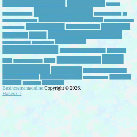
игры с ребенком
идеи для игр
интервью
как все успевать
инфобизнес для мам
как выучить буквы
как
как начинается утро с ребенком
научить читать ребенка
как полючить буквы
мама работает
мама устала
мама с ребенком
мама в декрете
планирование времени
отдых
новый год
самомотивация
развивающая среда
ранее развитие
самореализация
самостоятельные игры
семейные
тайм-
счастливая мама
игры
семья
семейные традиции
менеджмент
творчество
тематическое занятие
успевать с детьми
успевать с ребенком
чем занять
утренняя зарядка
ребенком
я женщина
читать легко
Businessmamaonline
Copyright © 2026.
Наверх ↑