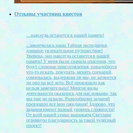
Отзывы участниц квестов
…навсегда останется в нашей памяти!
...закончилась наша Тайная экспедиция,
длинное увлекательное путешествие!
Уверена, оно навсегда останется в нашей
памяти! У меня были сначала опасения, что
будут сложные приготовления, понадобится
что-то искать, покупать, менять сценарий,
сомневалась, выдержим ли мы, не затянется
ли оно на всё лето. Всё произошло как
нельзя замечательно! Многие виды
деятельности оказались для нас новыми, так
мы еще не играли. Разнообразие заданий
превзошло все мои ожидания! Здорово, что
задания имеют разный уровень сложности!
От всей нашей семьи выражаем Светлане
огромную благодарность за такой чудесный
проект!