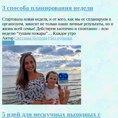
3 способа планирования недели
Стартовала новая неделя, и от кого, как мы ее спланируем и
организуем, зависит не только наши личные результаты, но и
жизнь всей семьи! Действуем хаотично и спонтанно – всю
неделю “тушим пожары”… Каждое утро
Автор
Светлана Петрова
|
Без рубрики
Читать
5 идей для нескучных выходных с