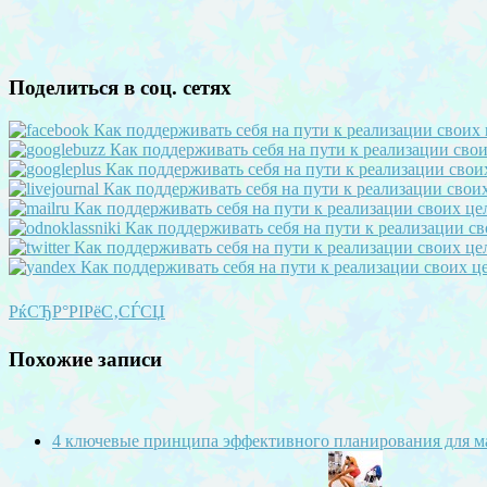
Поделиться в соц. сетях
РќСЂР°РІРёС‚СЃСЏ
Похожие записи
4 ключевые принципа эффективного планирования для 