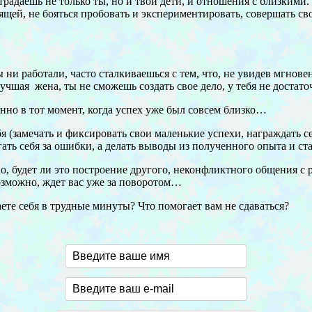
традаешь не только ты, но и твои дети, и отношения с близкими
оящей, не бояться пробовать и экспериментировать, совершать 
ни работали, часто сталкиваешься с тем, что, не увидев мгновен
лучшая жена, ты не сможешь создать свое дело, у тебя не достато
нно в тот момент, когда успех уже был совсем близко…
я (замечать и фиксировать свои маленькие успехи, награждать се
гать себя за ошибки, а делать выводы из полученного опыта и ст
но, будет ли это построение другого, неконфликтного общения с 
озможно, ждет вас уже за поворотом…
ете себя в трудные минуты? Что помогает вам не сдаваться?