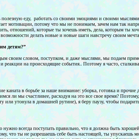
ть полезную еду, работать со своими эмоциями и своими мыслями
тает мотивации, потому что мы не понимаем, зачем нам так напряг
жить, отношений, которые ты хочешь иметь, дела, которым ты хо
и возможности делать новые и новые шаги навстречу своим мечта
оим детям?”
ждым своим словом, поступком, и даже мыслями, мы подаем при
и реакции на происходящие события.. Поэтому я часто, сталкив
 каната в борьбе за наше внимание: уборка, готовка и прочие 
мся ли мы счастливее, расходуя на это все свое время? Поэтому,
оту или утонула в домашней рутине), я беру паузу, чтобы подар
о нужно всегда поступать правильно, что я должна быть хорошей 
ому, что ты не разрешаешь себе быть настоящей, ты упускаешь м