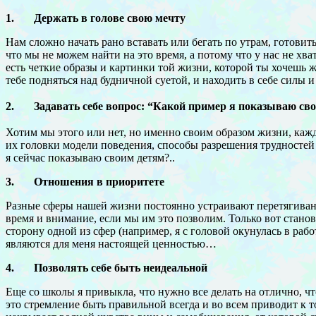
1.
Держать в голове свою мечту
Нам сложно начать рано вставать или бегать по утрам, готови
что мы не можем найти на это время, а потому что у нас не хва
есть четкие образы и картинки той жизни, которой ты хочешь 
тебе подняться над будничной суетой, и находить в себе силы 
2.
Задавать себе вопрос: “Какой пример я показываю св
Хотим мы этого или нет, но именно своим образом жизни, ка
их головки модели поведения, способы разрешения трудностей 
я сейчас показываю своим детям?..
3.
Отношения в приоритете
Разные сферы нашей жизни постоянно устраивают перетягивание
время и внимание, если мы им это позволим. Только вот станови
сторону одной из сфер (например, я с головой окунулась в раб
являются для меня настоящей ценностью…
4.
Позволять себе быть неидеальной
Еще со школы я привыкла, что нужно все делать на отлично, чт
это стремление быть правильной всегда и во всем приводит к т