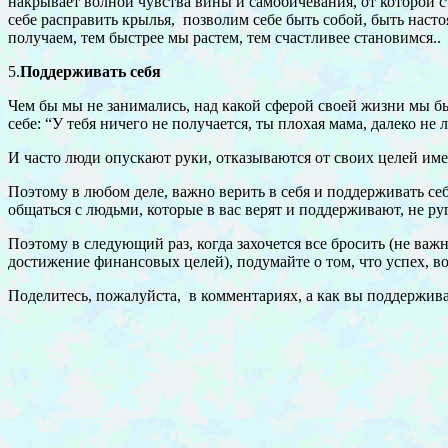
накрывает волной чувства вины и самобичевания, от которой с
себе расправить крылья, позволим себе быть собой, быть наст
получаем, тем быстрее мы растем, тем счастливее становимся..
5.
Поддерживать себя
Чем бы мы не занимались, над какой сферой своей жизни мы бы 
себе: “У тебя ничего не получается, ты плохая мама, далеко не 
И часто люди опускают руки, отказываются от своих целей име
Поэтому в любом деле, важно верить в себя и поддерживать себ
общаться с людьми, которые в вас верят и поддерживают, не ру
Поэтому в следующий раз, когда захочется все бросить (не важ
достижение финансовых целей), подумайте о том, что успех, в
Поделитесь, пожалуйста, в комментариях, а как вы поддержива