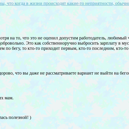
вы, что когда в жизни происходят какие-то неприятности, обычн
мотря на то, что это не оценил допустим работодатель, любимый
 добровольно. Это как собственноручно выбросить зарплату в мус
нием по бегу, то кто-то приходит первым, кто-то последним, кто-
орово, что вы даже не рассматриваете вариант не выйти на бего
х мам.
лась полезной! )