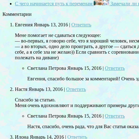
С чего начинается путь к переменам
Замечали ли 
Комментарии
Евгения
Январь 13, 2016
|
Ответить
Мене помогает не сдаваться следующее:
— во-первых, я говорю себе, что я хороший человек, нес
— а во вторых, одно дело проиграть, а другое — сдаться
себе, а я себе зла не желаю)) Если сравнить с соревнова
полежать на диване)
Светлана Петрова
Январь 15, 2016
|
Ответить
Евгения, спасибо большое за комментарий! Очень зд
Настя
Январь 13, 2016
|
Ответить
Спасибо за статью.
Меня очень вдохновляют и поддерживают примеры други
Светлана Петрова
Январь 15, 2016
|
Ответить
Настя, спасибо, очень рада, что для Вас статья оказа
Илона
Январь 14, 2016
|
Ответить