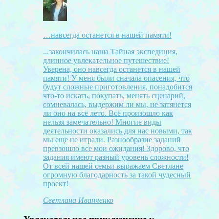
…навсегда останется в нашей памяти!
...закончилась наша Тайная экспедиция,
длинное увлекательное путешествие!
Уверена, оно навсегда останется в нашей
памяти! У меня были сначала опасения, что
будут сложные приготовления, понадобится
что-то искать, покупать, менять сценарий,
сомневалась, выдержим ли мы, не затянется
ли оно на всё лето. Всё произошло как
нельзя замечательно! Многие виды
деятельности оказались для нас новыми, так
мы еще не играли. Разнообразие заданий
превзошло все мои ожидания! Здорово, что
задания имеют разный уровень сложности!
От всей нашей семьи выражаем Светлане
огромную благодарность за такой чудесный
проект!
Светлана Иванченко