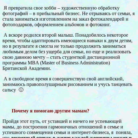
Я превратила свое хобби – художественную обработку
фотографий – в прибыльный бизнес. Не отрываясь от семьи, я
стала заниматься изготовлением на заказ фотокалендарей и
фотоподарков, оформлением альбомов и фотокниг.
А вскоре родился второй малыш. Понадобилось некоторое
время, чтобы адаптировать имеющиеся навыки к двум детям,
но в результате я смогла не только продолжить заниматься
любимым делом без ущерба для семьи, но еще и реализовать
свою давнюю мечту – стать студенткой дистанционной
программы MBA (Master of Business Administration)
Британской Академии.
А в свободное время я совершенствую свой английский,
занимаюсь правополушарным рисованием и учусь танцевать
сальсу 🙂
Почему я помогаю другим мамам?
Пройдя этот путь, от уставшей и ничего не успевающей
мамы, до построения гармоничных отношений в семье и
успешного совмещения семьи и интернет-бизнеса, я поняла,
что
декретный отпуск в жизни каждой женщины может и