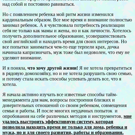
над собой и постоянно равиваться.
Но с появлением ребенка мой ритм жизни изменился
кардинальным образом. Все мое время и внимание полностью
занимал ребенок. А я чувствовала потребность реализации
себя не только как мамы и жены, но и как личности. Хотелось
получить дополнительное образование, усовершенствовать
свой английский и находить время для своих интересов. Но
все попытки заниматься чем-то еще терпели крах, дочка
начинала капризничать, муж тоже был недоволен, что ему не
уделяют внимание.
И я поняла,
что хочу другой жизни!
Я не хотела превратиться
в рядовую домохозяйку, но и не хотела разрушить свою семью,
и потому стала искать способы успевать делать все, что я
хотела.
Я начала активно изучать все известные способы тайм-
менеджмента для мам, вопросы построения близких и
доверительных отношений со своим ребенком, совмещения
семьи и работы. И после многих неудачных попыток и
опробования на себе различных методов и инструментов,
мне
удалось выстроить эффективную систему, которая
позволила находить время не только для дома, ребенка и
мужа, но и для своего развития, работы и образования.