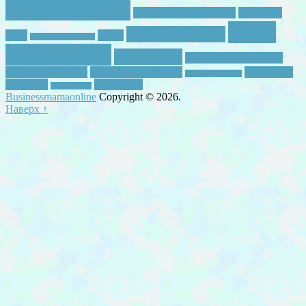
самореализация
самостоятельные игры
семейные
тайм-
счастливая мама
игры
семья
семейные традиции
менеджмент
творчество
тематическое занятие
успевать с детьми
успевать с ребенком
чем занять
утренняя зарядка
ребенком
я женщина
читать легко
Businessmamaonline
Copyright © 2026.
Наверх ↑