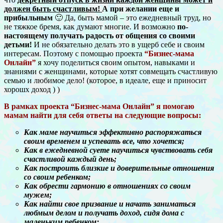
должен быть счастливым!
А при желании еще и
прибыльным
🙂 Да, быть мамой – это ежедневный труд, но
не тяжкое бремя, как думают многие. И возможно
по-
настоящему получать радость от общения со своими
детьми!
И не обязательно делать это в ущерб себе и своим
интересам. Поэтому с помощью проекта
“Бизнес-мама
Онлайн”
я хочу поделиться своим опытом, навыками и
знаниями с женщинами, которые хотят совмещать счастливую
семью и любимое дело! (которое, в идеале, еще и приносит
хорошх доход ) )
В рамках проекта
“Бизнес-мама Онлайн”
я помогаю
мамам найти для себя ответы на следующие вопросы:
Как маме научиться эффективно распоряжаться
своим временем и успевать все, что хочется;
Как в ежедневной суете научиться чувствовать себя
счастливой каждый день;
Как построить близкие и доверительные отношения
со своим ребенком;
Как обрести гармонию в отношениях со своим
мужем;
Как найти свое призвание и
начать заниматься
любмым делом и получать доход, сидя дома с
маленьким ребенком;