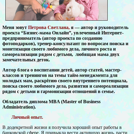
М
еня зовут
Петрова Светла
н
а,
я — автор и руководитель
проекта “Бизнес-мама Онлайн”, увлеченный Интернет-
предприниматель (автор проекта по созданию
фотоподарков), тренер-консультант по вопросам поиска и
монетизации своего любимого дела, личного роста и
самореализации рядом с детьми, любящая мама двух
замечательных деток.
Автор блога о воспитании детей, автор статей, мастер-
классов и тренингов на темы тайм-менеджмента для
молодых мам, раскрітию своего внутреннего потенциала,
поиска своего любимого дела, развития и самореализации
рядом с детьми и гармонизации отношений в семье.
Обладатель диплома MBA (Master of Business
Administration).
Личный опыт.
В додекретной жизни я получила хороший опыт работы в
банковской сфере. Я привыкла вести активную жизнь, расти