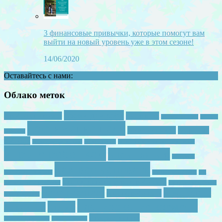
3 финансовые привычки, которые помогут вам
выйти на новый уровень уже в этом сезоне!
14/06/2020
Оставайтесь с нами:
Облако меток
время для себя
2 ребенка в семье
география
детская зарядка
детская
достижение цели
женственность
здоровый
ревность
ребенок
игры с двумя детьми
игры с папой
игры с подручными средствами
игры с ребенком
идеи для игр
интервью
как все успевать
инфобизнес для мам
как выучить буквы
как
как начинается утро с ребенком
научить читать ребенка
как полючить буквы
мама работает
мама устала
мама с ребенком
мама в декрете
планирование времени
отдых
новый год
самомотивация
развивающая среда
ранее развитие