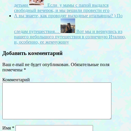
детьми
Если у мамы с папой выдался
свободный вечерок, и мы решили провести его
А вы знаете, как проводят выходные итальянцы? ) По
следам путешествия…
Вот мы и вернулись из
нашего небольшого путешествия в солнечную Италию,
и, особенно, ее жемчужину
Добавить комментарий
Ваш e-mail не будет опубликован.
Обязательные поля
помечены
*
Комментарий
Имя
*