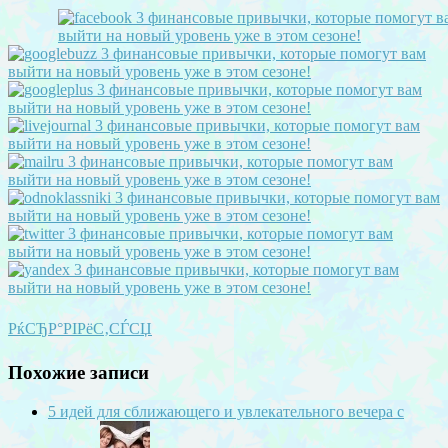
РќСЂР°РІРёС‚СЃСЏ
Похожие записи
5 идей для сближающего и увлекательного вечера с