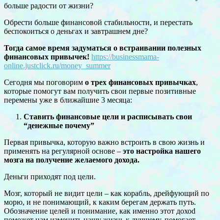
больше радости от жизни?
Обрести больше финансовой стабильности, и перестать
беспокоиться о деньгах и завтрашнем дне?
Тогда самое время задуматься о встраивании полезных
финансовых привычек!
https://businessmama-
online.justclick.ru/money_summer
Сегодня мы поговорим
о трех финансовых привычках
,
которые помогут вам получить свои первые позитивные
перемены уже в ближайшие 3 месяца:
Ставить финансовые цели и расписывать свои
“денежные почему”
Первая привычка, которую важно встроить в свою жизнь и
применять на регулярной основе –
это настройка нашего
мозга на получение желаемого дохода.
Деньги приходят под цели.
Мозг, который не видит цели – как корабль, дрейфующий по
морю, и не понимающий, к каким берегам держать путь.
Обозначение целей и понимание, как именно этот дохоd
поможет нам изменить нашу жизнь к лучшему, помогает