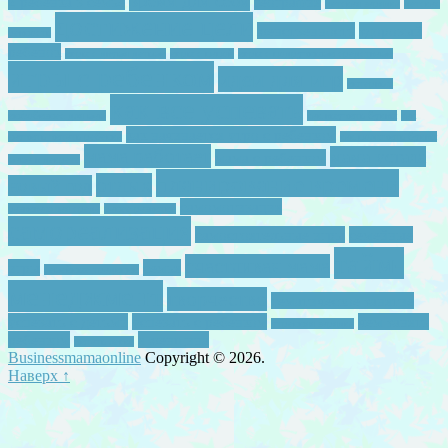
время для себя
2 ребенка в семье
география
детская зарядка
детская
достижение цели
женственность
здоровый
ревность
ребенок
игры с двумя детьми
игры с папой
игры с подручными средствами
игры с ребенком
идеи для игр
интервью
как все успевать
инфобизнес для мам
как выучить буквы
как
как начинается утро с ребенком
научить читать ребенка
как полючить буквы
мама работает
мама устала
мама с ребенком
мама в декрете
планирование времени
отдых
новый год
самомотивация
развивающая среда
ранее развитие
самореализация
самостоятельные игры
семейные
тайм-
счастливая мама
игры
семья
семейные традиции
менеджмент
творчество
тематическое занятие
успевать с детьми
успевать с ребенком
чем занять
утренняя зарядка
ребенком
я женщина
читать легко
Businessmamaonline
Copyright © 2026.
Наверх ↑