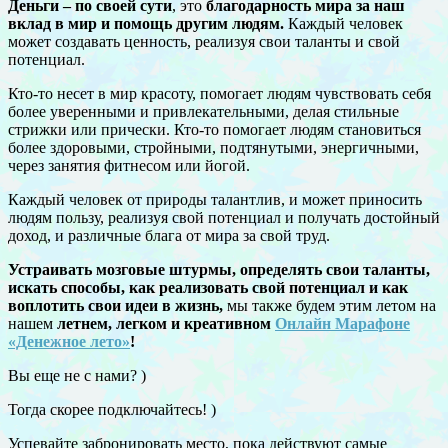
Деньги – по своей сути
, это
благодарность мира за наш
вклад в мир и помощь другим людям.
Каждый человек
может создавать ценность, реализуя свои таланты и свой
потенциал.
Кто-то несет в мир красоту, помогает людям чувствовать себя
более уверенными и привлекательными, делая стильные
стрижки или прически. Кто-то помогает людям становиться
более здоровыми, стройными, подтянутыми, энергичными,
через занятия фитнесом или йогой.
Каждый человек от природы талантлив, и может приносить
людям пользу, реализуя свой потенциал и получать достойный
дoход, и различные блага от мира за свой труд.
Устраивать мозговые штурмы, определять свои таланты,
искать способы, как реализовать свой потенциал и как
воплотить свои идеи в жизнь,
мы также будем этим летом на
нашем
летнем, легком и креативном
Онлайн Марафоне
«Денежное лето»
!
Вы еще не с нами? )
Тогда скорее подключайтесь! )
Успевайте забронировать место, пока действуют самые