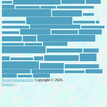
достижение цели
женственность
здоровый
ревность
ребенок
игры с двумя детьми
игры с папой
игры с подручными средствами
игры с ребенком
идеи для игр
интервью
как все успевать
инфобизнес для мам
как выучить буквы
как
как начинается утро с ребенком
научить читать ребенка
как полючить буквы
мама работает
мама устала
мама с ребенком
мама в декрете
планирование времени
отдых
новый год
самомотивация
развивающая среда
ранее развитие
самореализация
самостоятельные игры
семейные
тайм-
счастливая мама
игры
семья
семейные традиции
менеджмент
творчество
тематическое занятие
успевать с детьми
успевать с ребенком
чем занять
утренняя зарядка
ребенком
я женщина
читать легко
Businessmamaonline
Copyright © 2026.
Наверх ↑