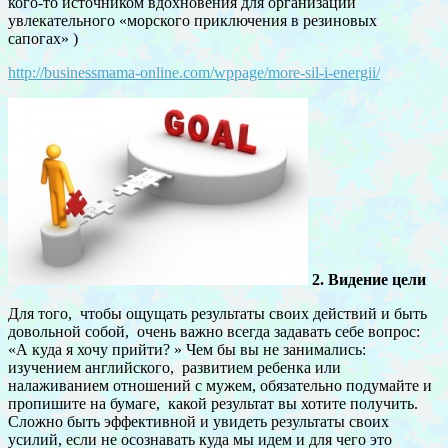
кого-то источником вдохновения для организации
увлекательного «морского приключения в резиновых
сапогах» )
http://businessmama-online.com/wppage/more-sil-i-energii/
2. Видение цели
Для того, чтобы ощущать результаты своих действий и быть
довольной собой, очень важно всегда задавать себе вопрос:
«А куда я хочу прийти? » Чем бы вы не занимались:
изучением английского, развитием ребенка или
налаживанием отношений с мужем, обязательно подумайте и
пропишите на бумаге, какой результат вы хотите получить.
Сложно быть эффективной и увидеть результаты своих
усилий, если не осознавать куда мы идем и для чего это