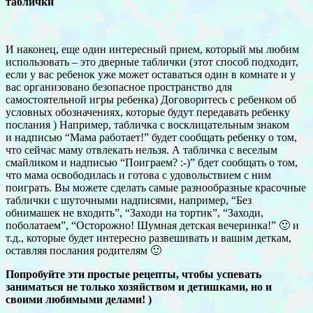
таблички
И наконец, еще один интересный прием, который мы любим
использовать – это дверные таблички (этот способ подходит,
если у вас ребенок уже может оставаться один в комнате и у
вас организовано безопасное пространство для
самостоятельной игры ребенка) Договоритесь с ребенком об
условных обозначениях, которые будут передавать ребенку
послания ) Например, табличка с восклицательным знаком
и надписью “Мама работает!” будет сообщать ребенку о том,
что сейчас маму отвлекать нельзя. А табличка с веселым
смайликом и надписью “Поиграем? :-)” бдет сообщать о том,
что мама освободилась и готова с удовольствием с ним
поиграть. Вы можете сделать самые разнообразные красочные
таблички с шуточными надписями, например, “Без
обнимашек не входить”, “Заходи на тортик”, “Заходи,
поболатаем”, “Осторожно! Шумная детская вечеринка!” 🙂 и
т.д., которые будет интересно развешивать и вашим деткам,
оставляя послания родителям 🙂
Попробуйте эти простые рецепты, чтобы успевать
заниматься не только хозяйством и детишками, но и
своими любимыми делами! )