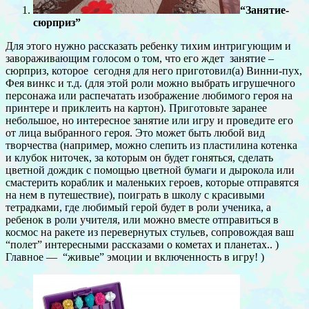
“Занятие-
сюрприз
”
Для этого нужно рассказать ребенку тихим интригующим и
завораживающим голосом о том, что его ждет занятие –
сюрприз, которое сегодня для него приготовил(а) Винни-пух,
Фея винкс и т.д. (для этой роли можно выбрать игрушечного
персонажа или распечатать изображение любимого героя на
принтере и приклеить на картон). Приготовьте заранее
небольшое, но интересное занятие или игру и проведите его
от лица выбранного героя. Это может быть любой вид
творчества (например, можно слепить из пластилина котенка
и клубок ниточек, за которым он будет гоняться, сделать
цветной дождик с помощью цветной бумаги и дырокола или
смастерить кораблик и маленьких героев, которые отправятся
на нем в путешествие), поиграть в школу с красивыми
тетрадками, где любимый герой будет в роли ученика, а
ребенок в роли учителя, или можно вместе отправиться в
космос на ракете из перевернутых стульев, сопровождая ваш
“полет” интересными рассказами о кометах и планетах.. )
Главное — “живые” эмоции и включенность в игру! )