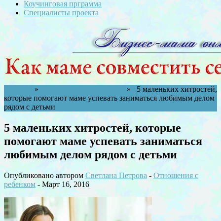
Коучинговая прграмма
Специалисты проекта
Главная
»
Отношения с ребенком
» 5 маленьких хитростей,
которые помогают маме успевать заниматься любимым делом
рядом с детьми
5 маленьких хитростей, которые
помогают маме успевать заниматься
любимым делом рядом с детьми
Опубликовано автором
Светлана Петрова
-
Отношения с
ребенком
- Март 16, 2016