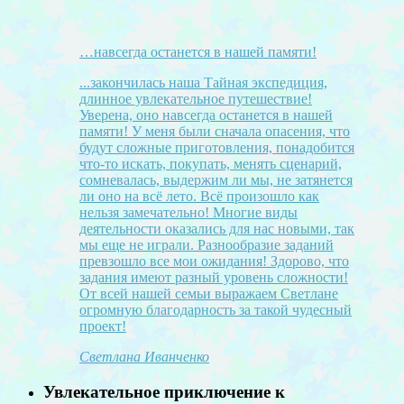
…навсегда останется в нашей памяти!
...закончилась наша Тайная экспедиция,
длинное увлекательное путешествие!
Уверена, оно навсегда останется в нашей
памяти! У меня были сначала опасения, что
будут сложные приготовления, понадобится
что-то искать, покупать, менять сценарий,
сомневалась, выдержим ли мы, не затянется
ли оно на всё лето. Всё произошло как
нельзя замечательно! Многие виды
деятельности оказались для нас новыми, так
мы еще не играли. Разнообразие заданий
превзошло все мои ожидания! Здорово, что
задания имеют разный уровень сложности!
От всей нашей семьи выражаем Светлане
огромную благодарность за такой чудесный
проект!
Светлана Иванченко
Увлекательное приключение к