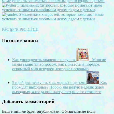
РќСЂР°РІРёС‚СЃСЏ
Похожие записи
Как упорядочить хранение игрушек
Многие
мамы задаются вопросом, как привести в порядок
огромный мир игрушек, которые несколько
5 идей для нескучных выходных с детьми
Как
проходят выходные? Порою мы целую неделю ждем
выходных, а когда они наступают,ничего стоящего
Добавить комментарий
Ваш e-mail не будет опубликован.
Обязательные поля