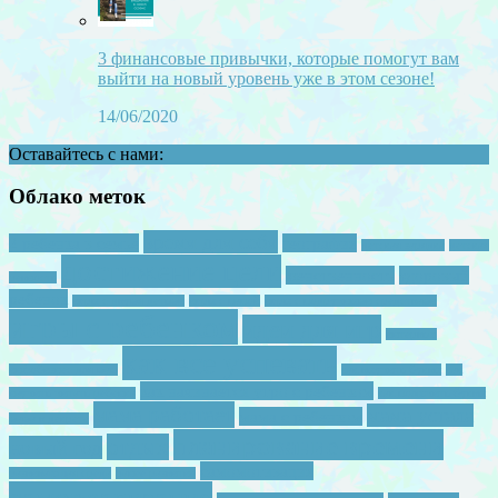
3 финансовые привычки, которые помогут вам
выйти на новый уровень уже в этом сезоне!
14/06/2020
Оставайтесь с нами:
Облако меток
время для себя
2 ребенка в семье
география
детская зарядка
детская
достижение цели
женственность
здоровый
ревность
ребенок
игры с двумя детьми
игры с папой
игры с подручными средствами
игры с ребенком
идеи для игр
интервью
как все успевать
инфобизнес для мам
как выучить буквы
как
как начинается утро с ребенком
научить читать ребенка
как полючить буквы
мама работает
мама устала
мама с ребенком
мама в декрете
планирование времени
отдых
новый год
самомотивация
развивающая среда
ранее развитие