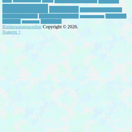
игры
семья
семейные традиции
менеджмент
творчество
тематическое занятие
успевать с детьми
успевать с ребенком
чем занять
утренняя зарядка
ребенком
я женщина
читать легко
Businessmamaonline
Copyright © 2026.
Наверх ↑