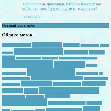
3 финансовые привычки, которые помогут вам
выйти на новый уровень уже в этом сезоне!
14/06/2020
Оставайтесь с нами:
Облако меток
время для себя
2 ребенка в семье
география
детская зарядка
детская
достижение цели
женственность
здоровый
ревность
ребенок
игры с двумя детьми
игры с папой
игры с подручными средствами
игры с ребенком
идеи для игр
интервью
как все успевать
инфобизнес для мам
как выучить буквы
как
как начинается утро с ребенком
научить читать ребенка
как полючить буквы
мама работает
мама устала
мама с ребенком
мама в декрете
планирование времени
отдых
новый год
самомотивация
развивающая среда
ранее развитие
самореализация
самостоятельные игры
семейные
тайм-
счастливая мама