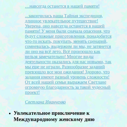
…навсегда останется в нашей памяти!
...закончилась наша Тайная экспедиция,
длинное увлекательное путешествие!
Уверена, оно навсегда останется в нашей
памяти! У меня были сначала опасения, что
будут сложные приготовления, понадобится
что-то искать, покупать, менять сценарий,
сомневалась, выдержим ли мы, не затянется
ли оно на всё лето. Всё произошло как
нельзя замечательно! Многие виды
деятельности оказались для нас новыми, так
мы еще не играли. Разнообразие заданий
превзошло все мои ожидания! Здорово, что
задания имеют разный уровень сложности!
От всей нашей семьи выражаем Светлане
огромную благодарность за такой чудесный
проект!
Светлана Иванченко
Увлекательное приключение к
Международному женскому дню