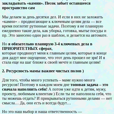
закладывать «камни». Песок забьет оставшееся
пространство сам
Мы делаем за день десятки дел. И если в них не заложить
«камни» – продвигающие к ключевым целям дела — все
время поглотят рутинные задачи. Поэтому я не планирую
ежедневно такие дела, как уборка, готовка, мытье посуды и
пр. Это занесено один раз в шаблон, и делается на автомате.
Но
я обязательно планирую 3-4 ключевых дела в
ПРИОРИТЕТНЫХ сферах
,
которые продвинут меня к главным целям, которые в конце
дня дадут мне ощущение, что этот день прошел не зря! И я
стала еще на шаг ближе к своей мечте и главным целям!
2. Ресурсность мамы важнее чистых полов )
Для того, чтобы много успевать – маме нужно много
ресурсов! Поэтому в каждом моем дне
топовая задача – это
сначала наполнить себя!
А потом уже идти к детям, мужу,
проекту, любимым клиентам ) Если ты не наполнила себя, что
ты можешь отдать? И прикрываться рутинными делами — нет
смысла… Да, они есть и всегда будут…
Но это наш выбор и наша ответственность —