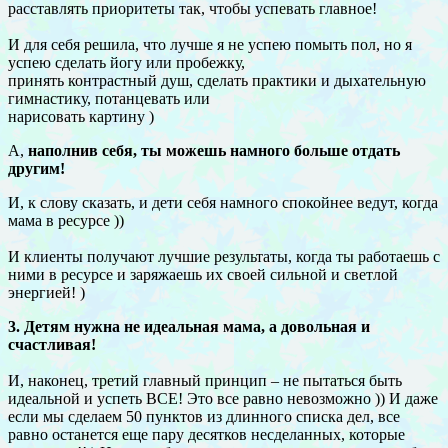
расставлять приоритеты так, чтобы успевать главное!
И для себя решила, что лучше я не успею помыть пол, но я
успею сделать йогу или пробежку,
принять контрастный душ, сделать практики и дыхательную
гимнастику, потанцевать или
нарисовать картину )
А,
наполнив себя,
ты можешь намного больше отдать
другим!
И, к слову сказать, и дети себя намного спокойнее ведут, когда
мама в ресурсе ))
И клиенты получают лучшие результаты, когда ты работаешь с
ними в ресурсе и заряжаешь их своей сильной и светлой
энергией! )
3. Детям нужна не идеальная мама, а довольная и
счастливая!
И, наконец, третий главный принцип – не пытаться быть
идеальной и успеть ВСЕ! Это все равно невозможно )) И даже
если мы сделаем 50 пунктов из длинного списка дел, все
равно останется еще пару десятков несделанных, которые