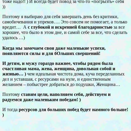
тоже надо!! ) И всегда будет повод за что-то «погрызть» себя
))
Поэтому я выбираю для себя завершать день без критики,
самобичевания и упреков…. Это совсем не помогает, а только
вредит… А
с глубокой и искренней благодарностью
за все
хорошее, что было в этом дне, и самой себе за все, что сделать
удалось …)
Когда мы замечаем свои даже маленькие успехи,
появляются силы и для бОльших свершений!
И детям, и мужу гораздо важнее, чтобы рядом была
счастливая мама, жена, женщина, довольная собой и
жизнью… )
чем идеальная чистота дома, куча переделанных
дел и уставшая, с ресурсами на нуле, и единственным
желанием – побыстрее добраться до подушки, Женщина…
Поэтому
ставим цели, наполняем себя, действуем и
радуемся даже маленьким победам! )
И тогда
ресурсов для больших побед будет намного больше!
)