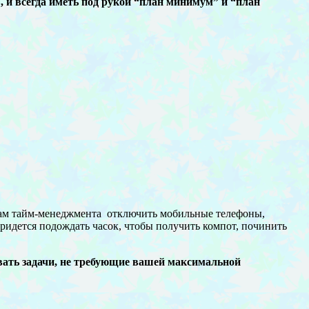
 и всегда иметь под рукой “план минимум” и “план
онам тайм-менеджмента отключить мобильные телефоны,
 придется подождать часок, чтобы получить компот, починить
вать задачи, не требующие вашей максимальной