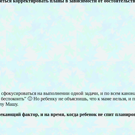
ться корректировать планы в зависимости от обстоятельств,
 сфокусироваться на выполнении одной задачи, и по всем кан
е беспокоить” 🙂 Но ребенку не объяснишь, что к маме нельзя, и
клу Машу.
кающий фактор, и на время, когда ребенок не спит планиро