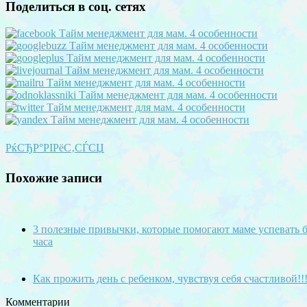
Поделиться в соц. сетях
РќСЂР°РІРёС‚СЃСЏ
Похожие записи
3 полезные привычки, которые помогают маме успевать б
часа
Как прожить день с ребенком, чувствуя себя счастливой!!
Комментарии