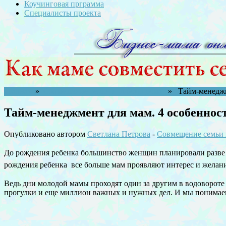
Коучинговая прграмма
Специалисты проекта
Главная
»
Совмещение семьи и работы дома
» Тайм-менеджме
Тайм-менеджмент для мам. 4 особеннос
Опубликовано автором
Светлана Петрова
-
Совмещение семьи 
До рождения ребенка большинство женщин планировали разве ч
рождения ребенка все больше мам проявляют интерес и желан
Ведь дни молодой мамы проходят один за другим в водовороте 
прогулки и еще миллион важных и нужных дел. И мы понимаем, ч