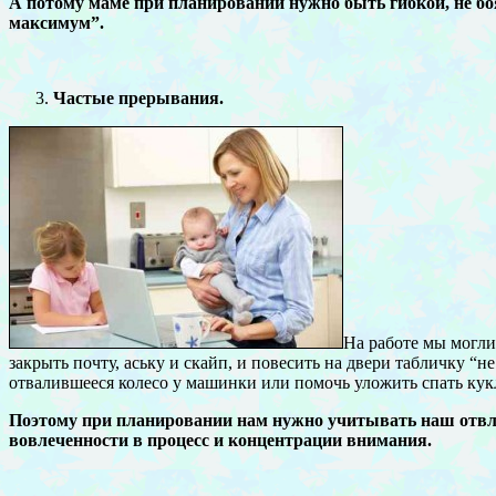
А потому маме при планировании нужно быть гибкой, не боя
максимум”.
Частые прерывания.
На работе мы могли
закрыть почту, аську и скайп, и повесить на двери табличку “н
отвалившееся колесо у машинки или помочь уложить спать ку
Поэтому при планировании нам нужно учитывать наш отвле
вовлеченности в процесс и концентрации внимания.