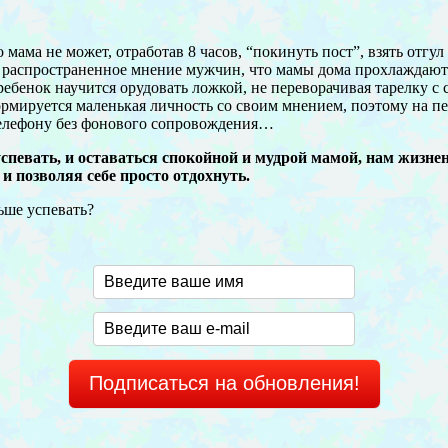
мама не может, отработав 8 часов, “покинуть пост”, взять отгул
я на распространенное мнение мужчин, что мамы дома прохлаждаю
ребенок научится орудовать ложкой, не переворачивая тарелку с 
мируется маленькая личность со своим мнением, поэтому на пер
 телефону без фонового сопровождения…
спевать, и оставаться спокойной и мудрой мамой, нам жизнен
и позволяя себе просто отдохнуть.
ьше успевать?